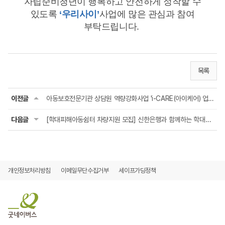
자립준비청년이 행복하고 안전하게 정착할 수
있도록
‘
우리사이
’
사업에 많은 관심과 참여
부탁드립니다
.
목록
이전글
아동보호전문기관 상담원 역량강화사업 'i-CARE(아이케어) 업' 참가자 모집 안내
다음글
[학대피해아동쉼터 차량지원 모집] 신한은행과 함께하는 학대피해아동 학대후유증 감소를 위...
개인정보처리방침
이메일무단수집거부
세이프가딩정책