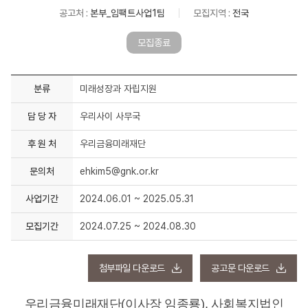
공고처 :
본부_임팩트사업1팀
모집지역 :
전국
모집종료
분류
미래성장과 자립지원
담 당 자
우리사이 사무국
후 원 처
우리금융미래재단
문의처
ehkim5@gnk.or.kr
사업기간
2024.06.01 ~ 2025.05.31
모집기간
2024.07.25 ~ 2024.08.30
첨부파일 다운로드
공고문 다운로드
우리금융미래재단
(
이사장 임종룡
),
사회복지법인