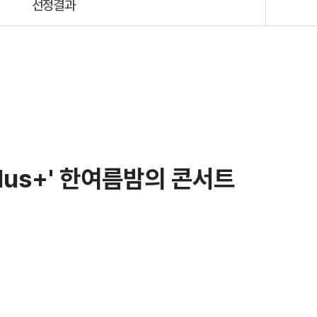
선정결과
lus+' 한여름밤의 콘서트