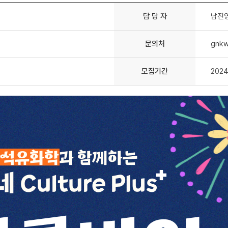
담 당 자
남진
문의처
gnkw
모집기간
2024