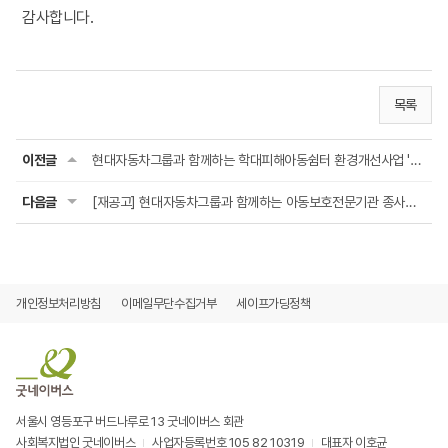
감사합니다.
목록
이전글
현대자동차그룹과 함께하는 학대피해아동쉼터 환경개선사업 '아이케어 홈(i CARE HOME)' 최...
다음글
[재공고] 현대자동차그룹과 함께하는 아동보호전문기관 종사자 역량강화사업 '아이케어 업(...
개인정보처리방침
이메일무단수집거부
세이프가딩정책
서울시 영등포구 버드나루로 13 굿네이버스 회관
사회복지법인 굿네이버스
사업자등록번호 105 82 10319
대표자 이호균