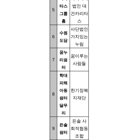
법인 대
타스
5
건카리타
그룹
스
홈
사단법인
수원
6
가치있는
도담
누림
꿈누
꿈이루는
7
리쉼
사람들
터
학대
피해
한기장복
아동
8
지재단
쉼터
달무
리
든솔 사
든솔
9
회적협동
쉼터
조합