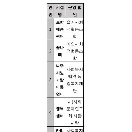
연
시설
운영 법
번
명
인
솔거사회
포항
1
적협동조
해송
합
쉼터
예인사회
꿈나
2
적협동조
래
합
나주
사회복지
시빛
법인 동
3
가람
강복지재
아동
단
쉼터
사)사회
문제연구
행복
4
회 사람
샘터
사랑
사회복지
카리