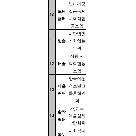
별나라꿈
길공동체
도담
10
사회적협
꿈터
동조합
사단법인
11
가치있는
빛솔
누림
정함 사
12
회적협동
해솔
조합
한국아동
청소년그
다온
13
룹홈협의
쉼터
회
사)한국
활짝
14
예술심리
쉼터
상담협회
사회복지
봄누