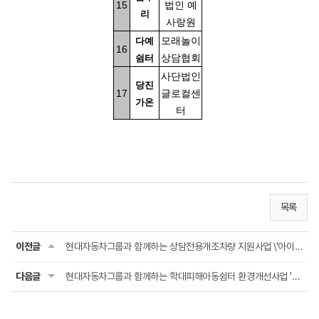
15
법인 예
리
사랑원
모래놀이
다예
16
상담협회
쉼터
사단법인
당진
17
글로컬센
가온
터
목록
이전글
현대자동차그룹과 함께하는 상담전용개조차량 지원사업 \'아이케어 카(i CARE CAR)\' 최종 ...
다음글
현대자동차그룹과 함께하는 학대피해아동쉼터 환경개선사업 '아이케어 홈(i CARE HOME)' 최...