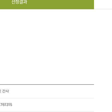
선정결과
민 간사
761315