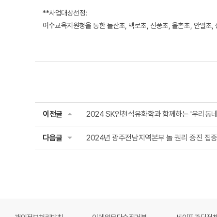
**사업대상선정:
여수교육지원청을 통한 돌산초, 백로초, 신풍초, 율촌초, 안일초,
이전글
2024 SK인천석유화학과 함께하는 '우리동네 Cu
다음글
2024년 광주전남지역본부 놀 권리 증진 집중 