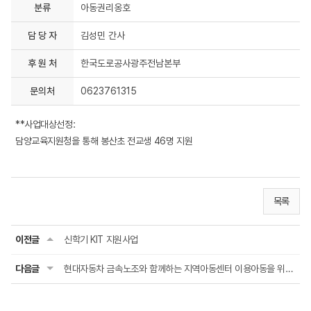
분류
아동권리옹호
담 당 자
김성민 간사
후 원 처
한국도로공사광주전남본부
문의처
0623761315
**사업대상선정:
담양교육지원청을 통해 봉산초 전교생 46명 지원
목록
이전글
신학기 KIT 지원사업
다음글
현대자동차 금속노조와 함께하는 지역아동센터 이용아동을 위한 청바지 업사이클링 키트 프로...