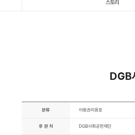
스토리
DGB
분류
아동권리옹호
후 원 처
DGB사회공헌재단