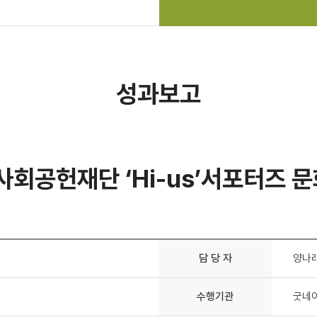
성과보고
사회공헌재단 ‘Hi-us’서포터즈 
담 당 자
양나
수행기관
굿네