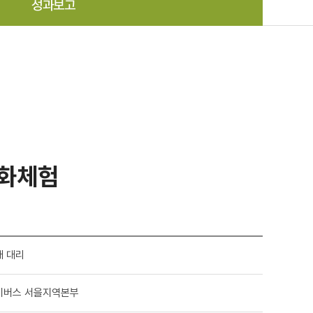
성과보고
문화체험
래 대리
이버스 서을지역본부