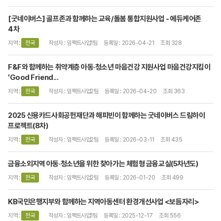
[굿네이버스] 골프존과 함께하는 교육/돌봄 통합지원사업 - 에듀케어존
4차
지역 :
전국
작성자 : 임팩트사업1팀
등록일 : 2026-04-21
조회 328
F&F와 함께하는 취약계층 아동·청소년 마음건강 지원사업 마음건강지킴이
'Good Friend...
지역 :
전국
작성자 : 임팩트사업2팀
등록일 : 2026-04-20
조회 363
2025 신용카드사회공헌재단과 해피빈이 함께하는 굿네이버스 드림하이
프로젝트(8차)
지역 :
전국
작성자 : 임팩트사업2팀
등록일 : 2026-03-11
조회 435
금융소외지역 아동·청소년을 위한 찾아가는 체험형 금융교실(5차년도)
지역 :
전국
작성자 : 임팩트사업2팀
등록일 : 2026-01-20
조회 499
KB국민은행지부와 함께하는 지역아동센터 환경개선사업 <보듬자리>
지역 :
전국
작성자 : 임팩트사업1팀
등록일 : 2025-12-17
조회 556