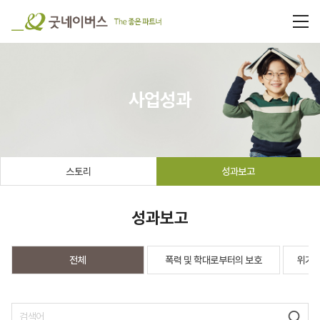
사업성과
스토리
성과보고
성과보고
전체
폭력 및 학대로부터의 보호
위기가