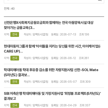
전체 : 40
신한은행X사회복지공동모금회와 함께하는 전국 아동양육시설 대상
찾아가는 금융교육(3...
지역 :
전국
작성자 : 임팩트사업2팀
등록일 : 2026-07-13
조회 136
현대자동차그룹과 함께 ‘아이들을 지키는 당신을 위한 시간, 아이케어 업(i
CARE UP)...
지역 :
전국
작성자 : 임팩트사업2팀
등록일 : 2026-06-12
조회 261
학대피해아동 학대 후유증 감소를 위한 차량지원사업 신한-SOL Mate
(5차년도) 결과보...
지역 :
전국
작성자 : 임팩트사업2팀
등록일 : 2026-05-07
조회 309
SBI 저축은행 학대피해아동 및 가정지원사업 '희망봄 프로젝트(5차년도)'
결과보고
지역 :
전국
작성자 : 임팩트사업2팀
등록일 : 2026-04-29
조회 337