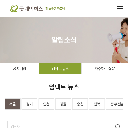
알림소식
공지사항
임팩트 뉴스
자주하는 질문
임팩트 뉴스
서울
경기
인천
강원
충청
전북
광주전남