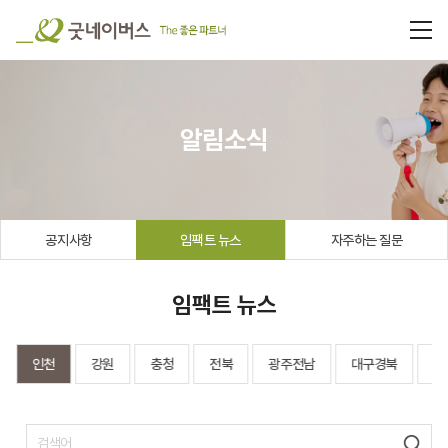
알림소식
공지사항
임팩트 뉴스
자주하는 질문
임팩트 뉴스
인천
강원
충청
전북
광주전남
대구경북
영